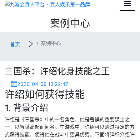
案例中心
案例中心
首页
三国杀：许绍化身技能之王
2026-04-09 13:22:47
许绍如何获得技能
1. 背景介绍
许绍是《三国杀》中的一名角色，他是曹操的重要谋士之
一，以智谋高超而闻名。在游戏中，许绍可以通过特定的方
式获得技能，使得他在战斗中更具优势。下面将详细介绍许