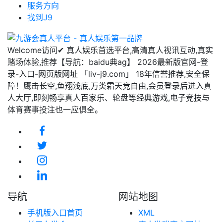
服务方向
找到J9
Welcome访问✔ 真人娱乐首选平台,高清真人视讯互动,真实
赌场体验,推荐【导航：baidu典ag】 2026最新版官网-登
录-入口-网页版网址 「liv-j9.com」 18年信誉推荐,安全保
障！鹰击长空,鱼翔浅底,万类霜天竞自由,会员登录后进入真
人大厅,即刻畅享真人百家乐、轮盘等经典游戏,电子竞技与
体育赛事投注也一应俱全。
导航
网站地图
手机版入口首页
XML