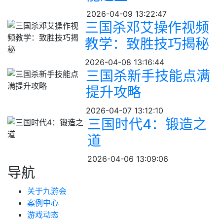
2026-04-09 13:22:47
三国杀邓艾操作视频
教学：致胜技巧揭秘
2026-04-08 13:16:44
三国杀新手技能点满
提升攻略
2026-04-07 13:12:10
三国时代4：锻造之
道
2026-04-06 13:09:06
导航
关于九游会
案例中心
游戏动态