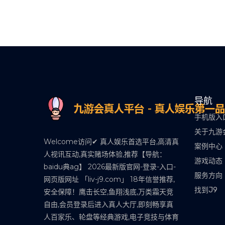
导航
手机版入
关于九游
Welcome访问✔ 真人娱乐首选平台,高清真
案例中心
人视讯互动,真实赌场体验,推荐【导航：
游戏动态
baidu典ag】 2026最新版官网-登录-入口-
服务方向
网页版网址 「liv-j9.com」 18年信誉推荐,
找到J9
安全保障！鹰击长空,鱼翔浅底,万类霜天竞
自由,会员登录后进入真人大厅,即刻畅享真
人百家乐、轮盘等经典游戏,电子竞技与体育