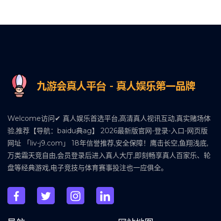
Welcome访问✔ 真人娱乐首选平台,高清真人视讯互动,真实赌场体
验,推荐【导航：baidu典ag】 2026最新版官网-登录-入口-网页版
网址 「liv-j9.com」 18年信誉推荐,安全保障！鹰击长空,鱼翔浅底,
万类霜天竞自由,会员登录后进入真人大厅,即刻畅享真人百家乐、轮
盘等经典游戏,电子竞技与体育赛事投注也一应俱全。